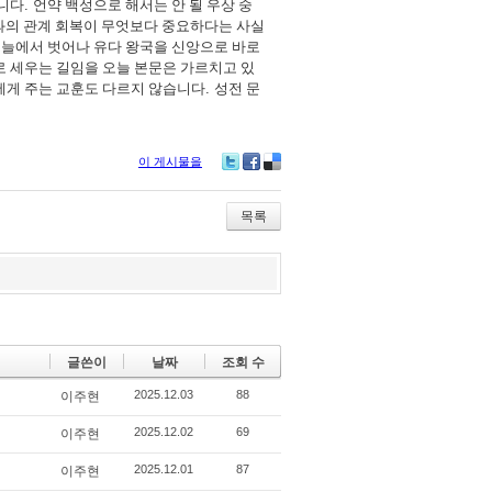
입니다
.
언약 백성으로 해서는 안 될 우상 숭
과의 관계 회복이 무엇보다 중요하다는 사실
그늘에서 벗어나 유다 왕국을 신앙으로 바로
로 세우는 길임을 오늘 본문은 가르치고 있
에게 주는 교훈도 다르지 않습니다
.
성전 문
이 게시물을
Tw
Fa
De
itte
ce
lici
r
bo
ou
목록
ok
s
글쓴이
날짜
조회 수
2025.12.03
88
이주현
2025.12.02
69
이주현
2025.12.01
87
이주현