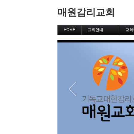
매원감리교회
HOME
교회안내
교회
교회역사
교회의 슬로건
예배시간
교역자 장로소개
바른 신앙 안내