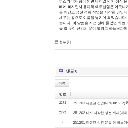
히스기야가 왕이 되면서 제일 먼저 성전 
배에 빠지면서 유다와 예루살렘은 어긋나
을 깨닫고 성전 정화 작업을 시작한 것입
세우는 왕으로 이름을 남기게 되었습니다
.
습니다
.
이 말씀을 직접 전해 들었던 최초
을 열 듯이 신앙의 문이 열리고 하느님과의
첨부 [
1
]
댓글
0
목록
번호
2273
251203 유월절 신앙(대하30:1-12)
2272
251202 다시 시작한 성전 제사(대하29
»
251201 닫혔던 성전 문을 연 히스기야