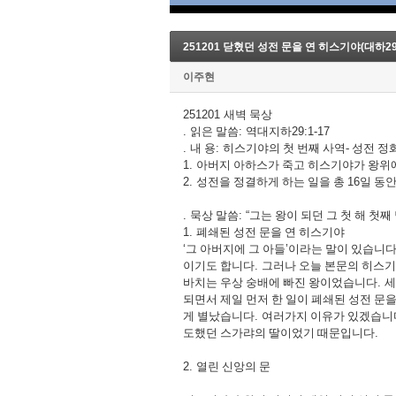
251201 닫혔던 성전 문을 연 히스기야(대하29:
이주현
251201
새벽 묵상
.
읽은 말씀
:
역대지하
29:1-17
.
내 용
:
히스기야의 첫 번째 사역- 성전 정
1.
아버지 아하스가 죽고 히스기야가 왕위에
2.
성전을 정결하게 하는 일을 총
16
일 동안
.
묵상 말씀
: “
그는 왕이 되던 그 첫 해 첫째
1.
폐쇄된 성전 문을 연 히스기야
‘
그 아버지에 그 아들
’
이라는 말이 있습니
이기도 합니다
.
그러나 오늘 본문의 히스기
바치는 우상 숭배에 빠진 왕이었습니다
.
세
되면서 제일 먼저 한 일이 폐쇄된 성전 
게 별났습니다
.
여러가지 이유가 있겠습니
도했던 스가랴의 딸이었기 때문입니다
.
2.
열린 신앙의 문