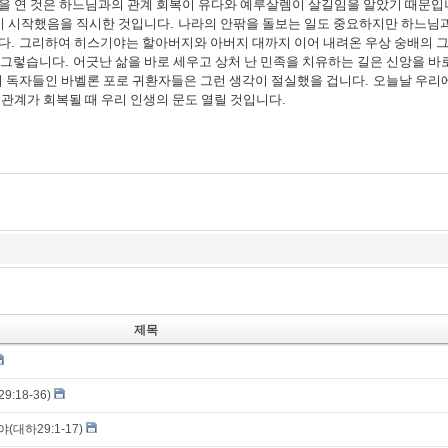
문을 연 것은 하느님과의 관계 회복이 유다와 예루살렘이 살길임을 알았기 때문
기 시작했음을 직시한 것입니다
.
나라의 안팎을 돌보는 일도 중요하지만 하느님
니다
.
그리하여 히스기야는 할아버지와 아버지 대까지 이어 내려온 우상 숭배의 
그렇습니다
.
어긋난 삶을 바로 세우고 상처 난 민족을 치유하는 길은 신앙을 바
의 독자들인 바벨론 포로 귀환자들은 그런 생각이 절실했을 겁니다
.
오늘날 우리
 관계가 회복될 때 우리 인생의 문도 열릴 것입니다
.
제목
:18-36)
(대하29:1-17)