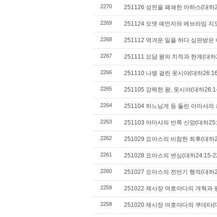
2270
251126 성전을 폐쇄한 아하스(대하28:
2269
251124 오뎃 예언자와 에브라임 지도
2268
251112 역겨운 일을 하다 심판받은 아
2267
251111 요담 왕의 치적과 한계(대하27
2266
251110 나병 걸린 웃시야(대하26:16
2265
251105 강력한 왕, 웃시야(대하26:1-
2264
251104 하느님게 등 돌린 아마샤의 최
2263
251103 아마샤의 반쪽 신앙(대하25:1
2262
251029 요아스의 비참한 최후(대하24:
2261
251028 요아스의 변심(대하24:15-2
2260
251027 요아스의 전반기 행적(대하24
2259
251022 제사장 여호야다의 개혁과 평
2258
251020 제사장 여호야다의 쿠데타(대하