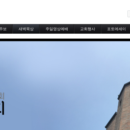
메뉴 건너뛰기
주보
새벽묵상
주일영상예배
교회행사
포토에세이