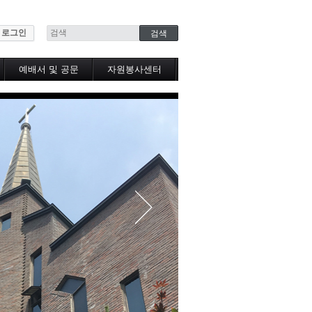
로그인
예배서 및 공문
자원봉사센터
봉사센터소식
공유냉장고