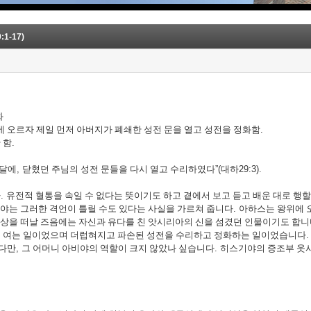
1-17)
화
 오르자 제일 먼저 아버지가 폐쇄한 성전 문을 열고 성전을 정화함
.
 함
.
 달에
,
닫혔던 주님의 성전 문들을 다시 열고 수리하였다
”(
대하
29:3).
다
.
유전적 혈통을 속일 수 없다는 뜻이기도 하고 곁에서 보고 듣고 배운 대로 행
야는 그러한 격언이 틀릴 수도 있다는 사실을 가르쳐 줍니다
.
아하스는 왕위에 
상을 떠날 즈음에는 자신과 유다를 친 앗시리아의 신을 섬겼던 인물이기도 합
문을 여는 일이었으며 더럽혀지고 파손된 성전을 수리하고 정화하는 일이었습니다
다만
,
그 어머니 아비야의 역할이 크지 않았나 싶습니다
.
히스기야의 증조부 웃