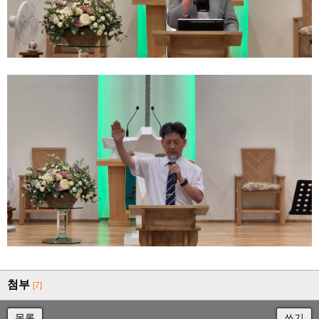
첨부
[7]
목록
쓰기