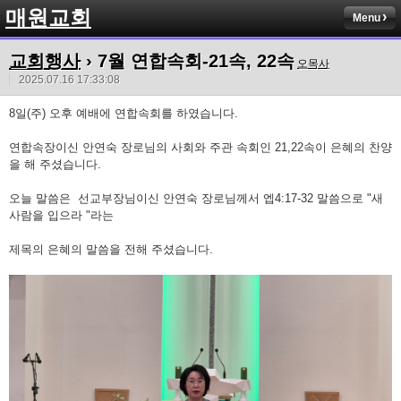
매원교회
Menu
교회행사
› 7월 연합속회-21속, 22속
오목사
2025.07.16 17:33:08
8일(주) 오후 예배에 연합속회를 하였습니다.
연합속장이신 안연숙 장로님의 사회와 주관 속회인 21,22속이 은혜의 찬양
을 해 주셨습니다.
오늘 말씀은 선교부장님이신 안연숙 장로님께서 엡4:17-32 말씀으로 "새
사람을 입으라 "라는
제목의 은혜의 말씀을 전해 주셨습니다.