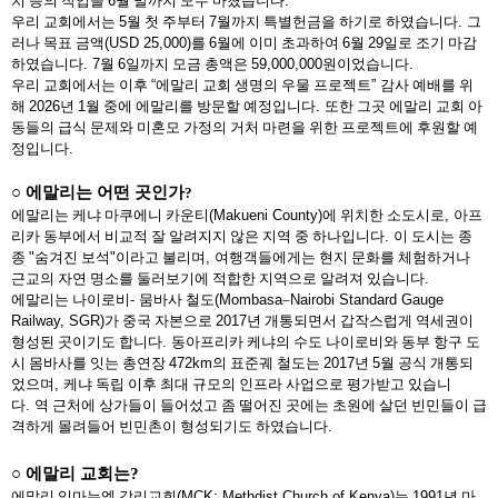
치 등의 작업을
6
월 말까지 모두 마쳤습니다
.
우리 교회에서는
5
월 첫 주부터
7
월까지 특별헌금을 하기로 하였습니다
.
그
러나 목표 금액
(USD 25,000)
를
6
월에 이미 초과하여
6
월
29
일로 조기 마감
하였습니다
. 7
월
6
일까지 모금 총액은
59,000,000
원이었습니다
.
우리 교회에서는 이후
“
에말리 교회 생명의 우물 프로젝트
”
감사 예배를 위
해
2026
년
1
월 중에 에말리를 방문할 예정입니다
.
또한 그곳 에말리 교회 아
동들의 급식 문제와 미혼모 가정의 거처 마련을 위한 프로젝트에 후원할 예
정입니다
.
○
에말리는 어떤 곳인가
?
에말리는 케냐 마쿠에니 카운티
(Makueni County)
에 위치한 소도시로
,
아프
리카 동부에서 비교적 잘 알려지지 않은 지역 중 하나입니다
.
이 도시는 종
종
"
숨겨진 보석
"
이라고 불리며
,
여행객들에게는 현지 문화를 체험하거나
근교의 자연 명소를 둘러보기에 적합한 지역으로 알려져 있습니다
.
에말리는 나이로비
-
뭄바사 철도
(Mombasa
–
Nairobi Standard Gauge
Railway, SGR)
가 중국 자본으로
2017
년 개통되면서 갑작스럽게 역세권이
형성된 곳이기도 합니다
.
동아프리카 케냐의 수도 나이로비와 동부 항구 도
시 몸바사를 잇는 총연장
472km
의 표준궤 철도는
2017
년
5
월 공식 개통되
었으며
,
케냐 독립 이후 최대 규모의 인프라 사업으로 평가받고 있습니
다
.
역 근처에 상가들이 들어섰고 좀 떨어진 곳에는 초원에 살던 빈민들이 급
격하게 몰려들어 빈민촌이 형성되기도 하였습니다
.
○
에말리 교회는
?
에말리 임마누엘 감리교회
(MCK; Methdist Church of Kenya)
는
1991
년 마