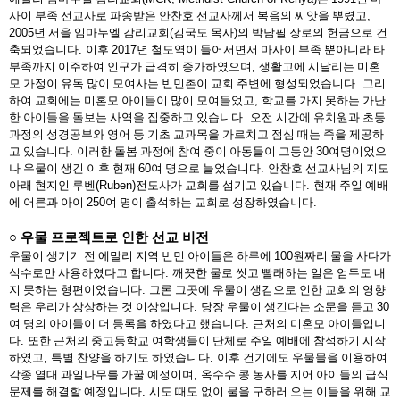
사이 부족 선교사로 파송받은 안찬호 선교사께서 복음의 씨앗을 뿌렸고
,
2005
년 서을 임마누엘 감리교회
(
김국도 목사
)
의 박남필 장로의 헌금으로 건
축되었습니다
.
이후
2017
년 철도역이 들어서면서 마사이 부족 뿐아니라 타
부족까지 이주하여 인구가 급격히 증가하였으며
,
생활고에 시달리는 미혼
모 가정이 유독 많이 모여사는 빈민촌이 교회 주변에 형성되었습니다
.
그리
하여 교회에는 미혼모 아이들이 많이 모여들었고
,
학교를 가지 못하는 가난
한 아이들을 돌보는 사역을 집중하고 있습니다
.
오전 시간에 유치원과 초등
과정의 성경공부와 영어 등 기초 교과목을 가르치고 점심 때는 죽을 제공하
고 있습니다
.
이러한 돌봄 과정에 참여 중이 아동들이 그동안
30
여명이었으
나 우물이 생긴 이후 현재
60
여 명으로 늘었습니다
.
안찬호 선교사님의 지도
아래 현지인 루벤
(Ruben)
전도사가 교회를 섬기고 있습니다
.
현재 주일 예배
에 어른과 아이
250
여 명이 출석하는 교회로 성장하였습니다
.
○
우물 프로젝트로 인한 선교 비전
우물이 생기기 전 에말리 지역 빈민 아이들은 하루에
100
원짜리 물을 사다가
식수로만 사용하였다고 합니다
.
깨끗한 물로 씻고 빨래하는 일은 엄두도 내
지 못하는 형편이었습니다
.
그론 그곳에 우물이 생김으로 인한 교회의 영향
력은 우리가 상상하는 것 이상입니다
.
당장 우물이 생긴다는 소문을 듣고
30
여 명의 아이들이 더 등록을 하였다고 했습니다
.
근처의 미혼모 아이들입니
다
.
또한 근처의 중고등학교 여학생들이 단체로 주일 예배에 참석하기 시작
하였고
,
특별 찬양을 하기도 하였습니다
.
이후 건기에도 우물물을 이용하여
각종 열대 과일나무를 가꿀 예정이며
,
옥수수 콩 농사를 지어 아이들의 급식
문제를 해결할 예정입니다
.
시도 때도 없이 물을 구하러 오는 이들을 위해 교