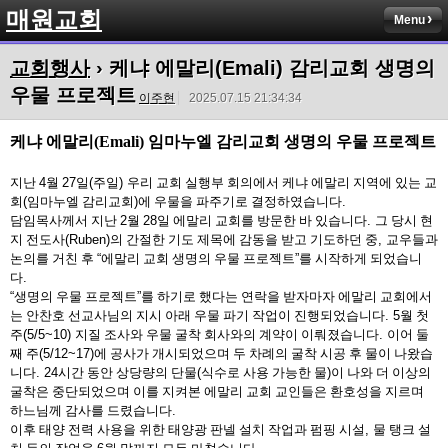
매원교회
Menu
교회행사
› 케냐 에말리(Emali) 감리교회 생명의
우물 프로젝트
이주현
2025.07.15 21:34:34
케냐 에말리
(Emali)
임마누엘 감리교회 생명의 우물 프로젝트
지난
4
월
27
일
(
주일
)
우리 교회 실행부 회의에서 케냐 에말리 지역에 있는 교
회
(
임마누엘 감리교회
)
에 우물을 파주기로 결정하였습니다
.
담임목사께서 지난
2
월
28
일 에말리 교회를 방문한 바 있습니다
.
그 당시 현
지 전도사
(Ruben)
의 간절한 기도 제목에 감동을 받고 기도하던 중
,
교우들과
논의를 거친 후
“
에말리 교회 생명의 우물 프로젝트
”
를 시작하게 되었습니
다
.
“
생명의 우물 프로젝트
”
를 하기로 했다는 연락을 받자마자 에말리 교회에서
는 안찬호 선교사님의 지시 아래 우물 파기 작업이 진행되었습니다
. 5
월 첫
주
(5/5~10)
지질 조사와 우물 굴착 회사와의 계약이 이뤄졌습니다
.
이어 둘
째 주
(5/12~17)
에 공사가 개시되었으며 두 차례의 굴착 시공 후 물이 나왔습
니다
. 24
시간 동안 상당량의 단물
(
식수로 사용 가능한 물
)
이 나와 더 이상의
굴착은 중단되었으며 이를 지켜본 에말리 교회 교인들은 환호성을 지르며
하느님께 감사를 드렸습니다
.
이후 태양 전력 사용을 위한 태양광 판넬 설치 작업과 펌핑 시설
,
물 탱크 설