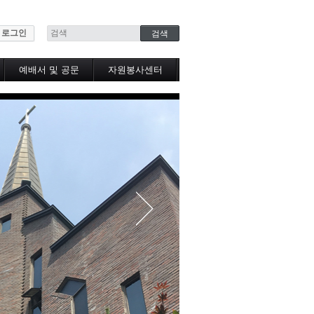
로그인
예배서 및 공문
자원봉사센터
봉사센터소식
공유냉장고