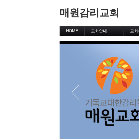
매원감리교회
HOME
교회안내
교회
교회역사
교회의 슬로건
예배시간
교역자 장로소개
바른 신앙 안내