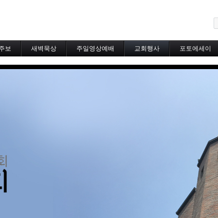
메뉴 건너뛰기
주보
새벽묵상
주일영상예배
교회행사
포토에세이