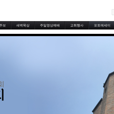
메뉴 건너뛰기
주보
새벽묵상
주일영상예배
교회행사
포토에세이