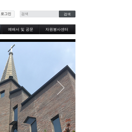
로그인
예배서 및 공문
자원봉사센터
봉사센터소식
공유냉장고