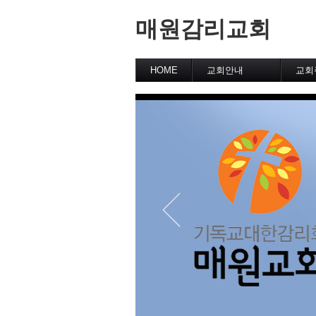
매원감리교회
HOME
교회안내
교회
교회역사
교회의 슬로건
예배시간
교역자 장로소개
바른 신앙 안내