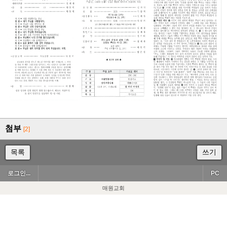
첨부
[2]
목록
쓰기
로그인...
PC
매원교회