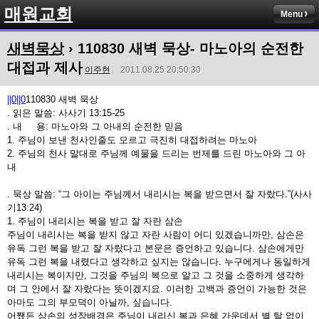
매원교회
Menu
새벽묵상
› 110830 새벽 묵상- 마노아의 순전한
대접과 제사
이주현
2011.08.25 20:50:30
||0||0
110830 새벽 묵상
. 읽은 말씀: 사사기 13:15-25
. 내 용: 마노아와 그 아내의 순전한 믿음
1. 주님이 보낸 천사인줄도 모르고 극진히 대접하려는 마노아
2. 주님의 천사 말대로 주님께 예물을 드리는 번제를 드린 마노아와 그 아
내
. 묵상 말씀: “그 아이는 주님께서 내리시는 복을 받으면서 잘 자랐다.”(사사
기13:24)
1. 주님이 내리시는 복을 받고 잘 자란 삼손
주님이 내리시는 복을 받지 않고 자란 사람이 어디 있겠습니까만, 삼손은
유독 그런 복을 받고 잘 자랐다고 본문은 증언하고 있습니다. 삼손에게만
유독 그런 복을 내렸다고 생각하고 싶지는 않습니다. 누구에게나 동일하게
내리시는 복이지만, 그것을 주님의 복으로 알고 그 것을 소중하게 생각하
며 그 안에서 잘 자랐다는 뜻이겠지요. 이러한 고백과 증언이 가능한 것은
아마도 그의 부모덕이 아닐까, 싶습니다.
어쨌든 삼손의 성장배경은 주님이 내리신 복과 은혜 가운데서 별 탈 없이