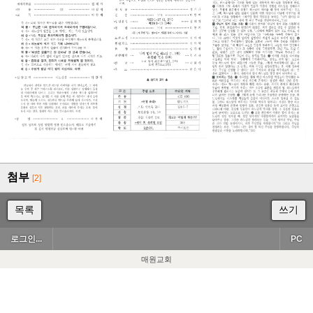
첨부
[2]
목록
쓰기
로그인...
PC
매원교회